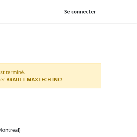
Se connecter
st terminé.
rer
BRAULT MAXTECH INC
!
Montreal
)