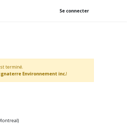
Se connecter
st terminé.
ignaterre Environnement inc.
!
Montreal
)