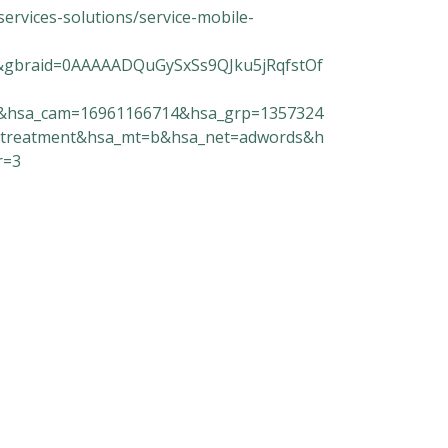
services-solutions/service-mobile-
&gbraid=0AAAAADQuGySxSs9QJku5jRqfstOf
&hsa_cam=16961166714&hsa_grp=1357324
treatment&hsa_mt=b&hsa_net=adwords&h
r=3