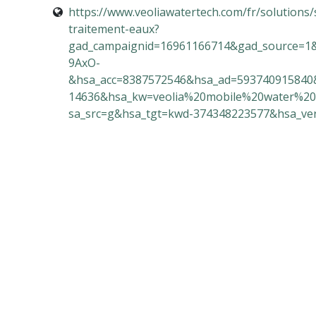
https://www.veoliawatertech.com/fr/solutions/
traitement-eaux?
gad_campaignid=16961166714&gad_source=1
9AxO-
&hsa_acc=8387572546&hsa_ad=593740915840
14636&hsa_kw=veolia%20mobile%20water%20
sa_src=g&hsa_tgt=kwd-374348223577&hsa_ve