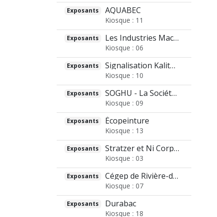
AQUABEC
Exposants
Kiosque : 11
Les Industries Machinex Inc.
Exposants
Kiosque : 06
Signalisation Kalitec inc.
Exposants
Kiosque : 10
SOGHU - La Société de gestion des huiles usagées
Exposants
Kiosque : 09
Écopeinture
Exposants
Kiosque : 13
Stratzer et Ni Corporation
Exposants
Kiosque : 03
Cégep de Rivière-du-Loup
Exposants
Kiosque : 07
Durabac
Exposants
Kiosque : 18